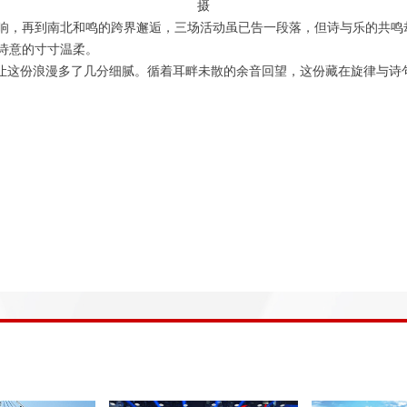
摄
响，再到南北和鸣的跨界邂逅，三场活动虽已告一段落，但诗与乐的共鸣
诗意的寸寸温柔。
更让这份浪漫多了几分细腻。循着耳畔未散的余音回望，这份藏在旋律与诗