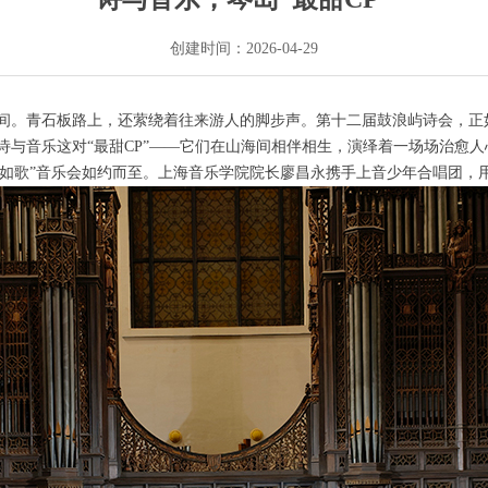
创建时间：
2026-04-29
间。青石板路上，还萦绕着往来游人的脚步声。第十二届鼓浪屿诗会，正
诗与音乐这对“最甜CP”——它们在山海间相伴相生，演绎着一场场治愈人
谷雨如歌”音乐会如约而至。上海音乐学院院长廖昌永携手上音少年合唱团