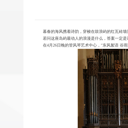
暮春的海风携着诗韵，穿梭在鼓浪屿的红瓦砖墙
若问这座岛屿最动人的浪漫是什么，答案一定是
在4月26日晚的管风琴艺术中心，“东风絮语 