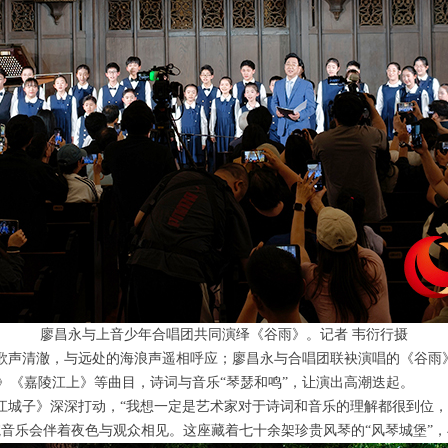
廖昌永与上音少年合唱团共同演绎《谷雨》。记者 韦衍行摄
们歌声清澈，与远处的海浪声遥相呼应；廖昌永与合唱团联袂演唱的《谷雨
》《嘉陵江上》等曲目，诗词与音乐“琴瑟和鸣”，让演出高潮迭起。
《江城子》深深打动，“我想一定是艺术家对于诗词和音乐的理解都很到位
庭院音乐会伴着夜色与观众相见。这座藏着七十余架珍贵风琴的“风琴城堡”