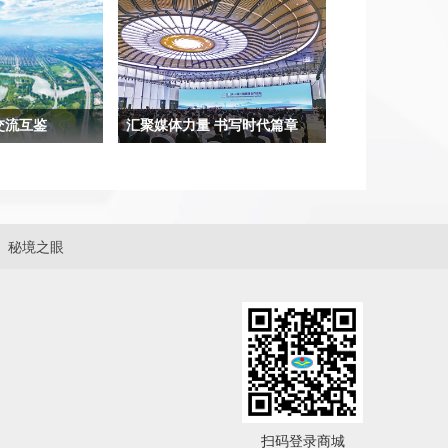
交流互鉴
汇聚媒体力量 书写时代篇章
财富和精神家园，
古巴和中国是好朋友、好同志、好兄
通、共享资源的美
弟，这是我们共同追求高质量合作的
，日夜奔腾，它们
坚实基石。通过加入共建“一带一
和水运大动脉等功
路”倡议，我们在文化、科技、教
秘境之眼
会发展。
育、体育、数字经济和知识产权等多
个领域实现交流与合作，在高质量发
展方面取得了实实在在的成果。
扫码登录商城