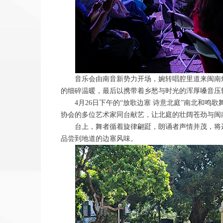
音乐会由南音新势力开场，婉转唱腔里道来闽南
的细碎温暖，最后以携带着乡愁与时光的浑厚嗓音压
4月26日下午的“放歌边塞 诗意北庭”南北和
协会的多位艺术家同台献艺，让北庭的壮阔苍劲与闽
台上，舞者循着旋律翩跹，朗诵者声情并茂，将
品尝到地道的边塞风味。