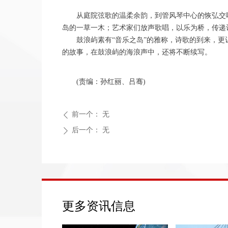
从庭院弦歌的温柔余韵，到管风琴中心的恢弘交
岛的一草一木；艺术家们放声歌唱，以乐为桥，传递
鼓浪屿素有“音乐之岛”的雅称，诗歌的到来，
的故事，在鼓浪屿的海浪声中，还将不断续写。
(责编：孙红丽、吕骞)
前一个：
无
ꄴ
后一个：
无
ꄲ
更多资讯信息