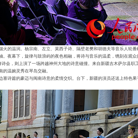
烟火的温润。杨宗南、左立、莫西子诗、隔壁老樊和胡德夫等音乐人轮番
轴。夜幕下，旋律与鼓浪屿的夜色相融，将诗与音乐的温柔，镌刻在观众
鸣歌舞诗会，则上演了一场跨越神州大地的诗意碰撞。来自新疆吉木萨尔县
南的温婉灵秀在琴岛交融。
边塞诗篇的豪迈与闽南诗意的柔情交织。台下，新疆的演员还送上特色果干