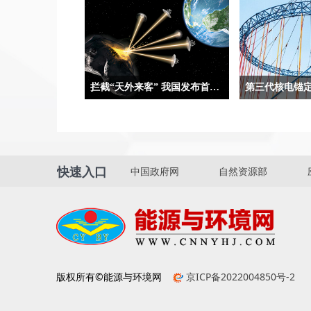
拦截“天外来客” 我国发布首次近地小行星防御任务方案设想
合肥9月5日电（记者吴慧珺、贾稀
两组数字合起来，
荃）记者5日从在安徽省黄山市举办
一份亮眼“简历”。
的第二届深空探测（天都）国际会议
国家重大科技专项
上获悉，我国正在策划实施首次近地
及高温气冷堆核电
快速入口
中国政府网
自然资源部
小行星防御任务，并发布首次近地小
电自主化标志性
行星防御任务方案设想，任务计划选
计的中国核电技
用“伴飞+动能撞击+伴飞”模式。
电技术的先进水
版权所有©能源与环境网
京ICP备2022004850号-2