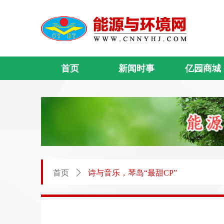
首页
新闻时事
亿园商城
首页
ꄲ
诗与音乐，琴岛“最甜CP”