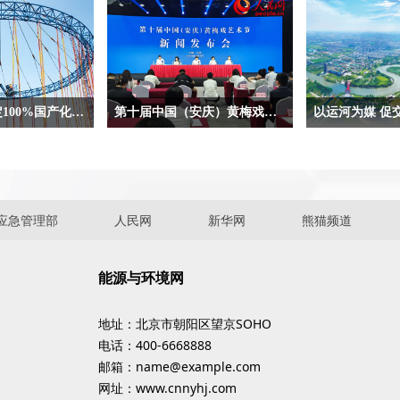
第三代核电锚定100%国产化,向国际最高水平赶超—— “国和一号”的自主创新之路
第十届中国（安庆）黄梅戏艺术节将于9月22日至10月8日举行
以运河为媒 促
就是“国和一号”的
北京9月4日电 （记者韦衍行）9月3
运河是人类的共同
“国和一号”是依托
日，第十届中国（安庆）黄梅戏艺术
承载着人类互联互
“大型先进压水堆
节新闻发布会在北京举行。会上宣
好愿望。穿越历史
站”开发的三代核
布，本届黄梅戏艺术节将于9月22日
发挥着水网主骨架
应急管理部
人民网
新华网
熊猫频道
成果，是完全自主设
至10月8日在安庆市举行。
能，推动了经济社
术品牌，代表当今核
平。
能源与环境网
地址：北京市朝阳区望京SOHO
电话：400-6668888
邮箱：name@example.com
网址：www.cnnyhj.com