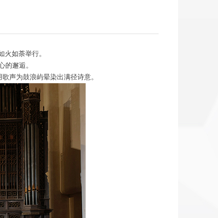
如火如荼举行。
心的邂逅。
，用歌声为鼓浪屿晕染出满径诗意。