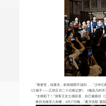
“青箬笠，绿蓑衣，斜风细雨不须归……”少年
《江城子——乙卯正月二十日夜记梦》《槐花几时开
“太精彩了！”游客王女士感叹道，自己被曲目
将目光移至八卦楼，4月27日晚，“素月弦歌”