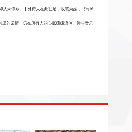
却从未停歇。中外诗人在此驻足，以笔为媒，书写琴
句里的柔情，仍在所有人的心底缓缓流淌。诗与音乐