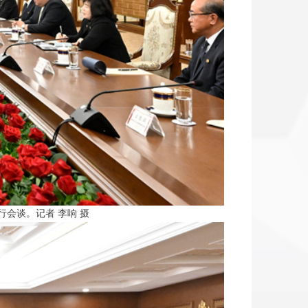
会谈。记者 李响 摄