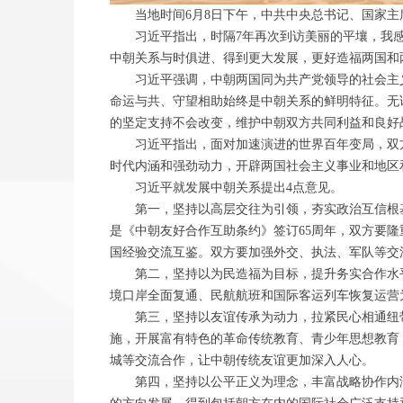
当地时间6月8日下午，中共中央总书记、国家主席
习近平指出，时隔7年再次到访美丽的平壤，我感
中朝关系与时俱进、得到更大发展，更好造福两国和
习近平强调，中朝两国同为共产党领导的社会主义
命运与共、守望相助始终是中朝关系的鲜明特征。无
的坚定支持不会改变，维护中朝双方共同利益和良好
习近平指出，面对加速演进的世界百年变局，双方
时代内涵和强劲动力，开辟两国社会主义事业和地区
习近平就发展中朝关系提出4点意见。
第一，坚持以高层交往为引领，夯实政治互信根基
是《中朝友好合作互助条约》签订65周年，双方要
国经验交流互鉴。双方要加强外交、执法、军队等交
第二，坚持以为民造福为目标，提升务实合作水平
境口岸全面复通、民航航班和国际客运列车恢复运营
第三，坚持以友谊传承为动力，拉紧民心相通纽带
施，开展富有特色的革命传统教育、青少年思想教育
城等交流合作，让中朝传统友谊更加深入人心。
第四，坚持以公平正义为理念，丰富战略协作内涵