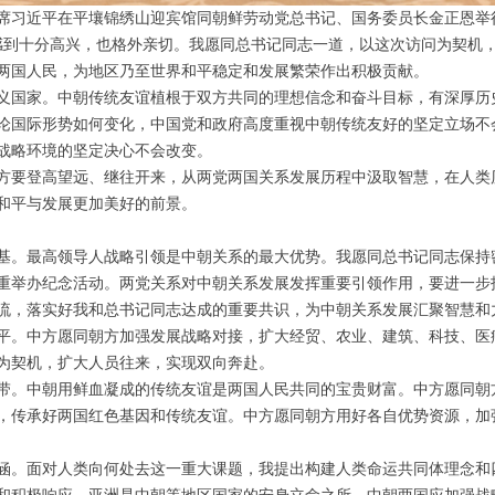
习近平在平壤锦绣山迎宾馆同朝鲜劳动党总书记、国务委员长金正恩举行
到十分高兴，也格外亲切。我愿同总书记同志一道，以这次访问为契机，
两国人民，为地区乃至世界和平稳定和发展繁荣作出积极贡献。
国家。中朝传统友谊植根于双方共同的理想信念和奋斗目标，有深厚历
论国际形势如何变化，中国党和政府高度重视中朝传统友好的坚定立场不
战略环境的坚定决心不会改变。
要登高望远、继往开来，从两党两国关系发展历程中汲取智慧，在人类
和平与发展更加美好的前景。
。最高领导人战略引领是中朝关系的最大优势。我愿同总书记同志保持
隆重举办纪念活动。两党关系对中朝关系发展发挥重要引领作用，要进一
流，落实好我和总书记同志达成的重要共识，为中朝关系发展汇聚智慧和
。中方愿同朝方加强发展战略对接，扩大经贸、农业、建筑、科技、医
为契机，扩大人员往来，实现双向奔赴。
。中朝用鲜血凝成的传统友谊是两国人民共同的宝贵财富。中方愿同朝
，传承好两国红色基因和传统友谊。中方愿同朝方用好各自优势资源，加
。面对人类向何处去这一重大课题，我提出构建人类命运共同体理念和