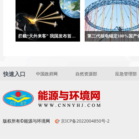
拦截“天外来客” 我国发布首次近地小行星防御任务方案设想
合肥9月5日电（记者吴慧珺、贾稀
两组数字合起来，就是“国和一
荃）记者5日从在安徽省黄山市举办
一份亮眼“简历”。“国和一号”
的第二届深空探测（天都）国际会议
国家重大科技专项“大型先进压
上获悉，我国正在策划实施首次近地
及高温气冷堆核电站”开发的三
快速入口
中国政府网
自然资源部
应急管理部
小行星防御任务，并发布首次近地小
电自主化标志性成果，是完全
行星防御任务方案设想，任务计划选
计的中国核电技术品牌，代表
用“伴飞+动能撞击+伴飞”模式。
电技术的先进水平。
版权所有©能源与环境网
京ICP备2022004850号-2