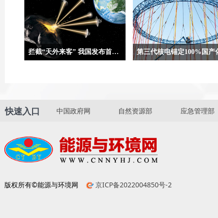
拦截“天外来客” 我国发布首次近地小行星防御任务方案设想
合肥9月5日电（记者吴慧珺、贾稀
两组数字合起来，就是“国和一
荃）记者5日从在安徽省黄山市举办
一份亮眼“简历”。“国和一号”
的第二届深空探测（天都）国际会议
国家重大科技专项“大型先进压
上获悉，我国正在策划实施首次近地
及高温气冷堆核电站”开发的三
快速入口
中国政府网
自然资源部
应急管理部
小行星防御任务，并发布首次近地小
电自主化标志性成果，是完全
行星防御任务方案设想，任务计划选
计的中国核电技术品牌，代表
用“伴飞+动能撞击+伴飞”模式。
电技术的先进水平。
版权所有©能源与环境网
京ICP备2022004850号-2